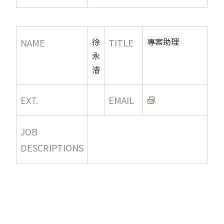
徐
專案助理
NAME
TITLE
永
濬
EXT.
EMAIL
JOB
DESCRIPTIONS